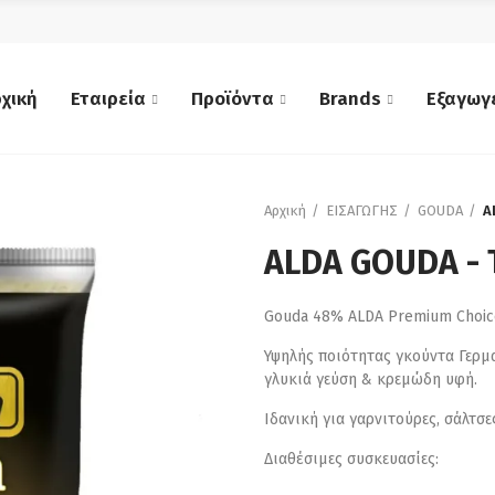
χική
Εταιρεία
Προϊόντα
Brands
Εξαγωγ
Αρχική
ΕΙΣΑΓΩΓΗΣ
GOUDA
A
ALDA GOUDA - 
Gouda 48% ALDA Premium Choic
Υψηλής ποιότητας γκούντα Γερμ
γλυκιά γεύση & κρεμώδη υφή.
Ιδανική για γαρνιτούρες, σάλτσε
Διαθέσιμες συσκευασίες: