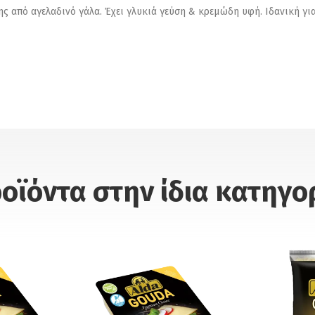
 από αγελαδινό γάλα. Έχει γλυκιά γεύση & κρεμώδη υφή. Ιδανική για 
οϊόντα στην ίδια κατηγο